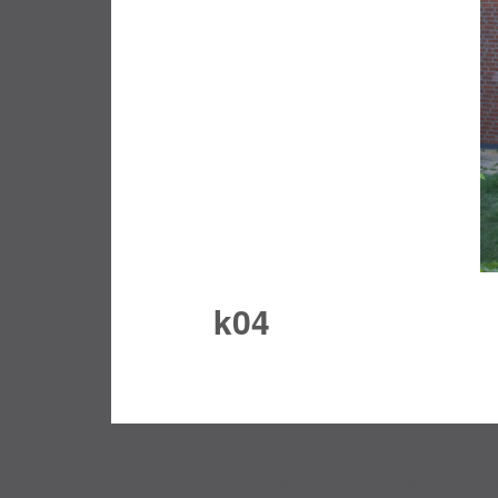
k04
Built with
Make
. Your friendly WordPress pa