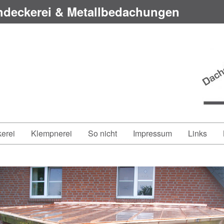
hdeckerei & Metallbedachungen
erei
Klempnerei
So nicht
Impressum
Links